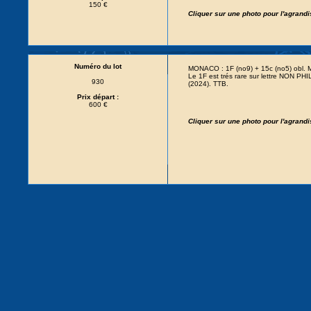
150 €
Cliquer sur une photo pour l'agrand
Numéro du lot
MONACO : 1F (no9) + 15c (no5) obl
Le 1F est trés rare sur lettre NON 
930
(2024). TTB.
Prix départ :
600 €
Cliquer sur une photo pour l'agrand