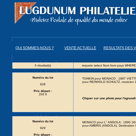
QUI SOMMES-NOUS ?
VENTE ACTUELLE
RESULTATS DES 
3 résultat(s)
requete select Nom from pays WHERE
Numéro du lot
TONKIN pour MONACO : 1887 VIETT
pour REINHOLD SCHULTZ, musicien à 
928
Prix départ :
200 €
Cliquer sur une photo pour l'agrand
Numéro du lot
MONACO pour L" ANGOLA : 1890 1€r
pour AMBRIS (ANGOLA). Destination
929
Prix départ :