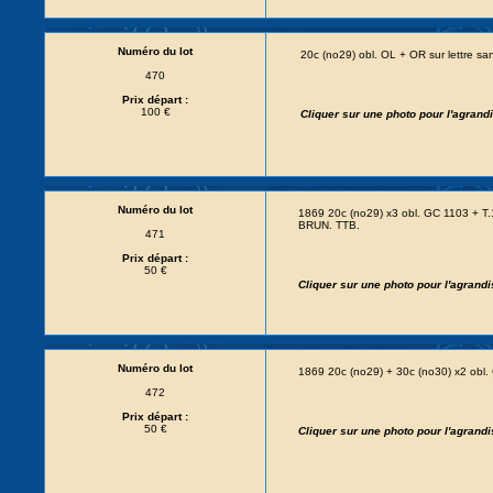
Numéro du lot
20c (no29) obl. OL + OR sur lettre 
470
Prix départ :
100 €
Cliquer sur une photo pour l'agran
Numéro du lot
1869 20c (no29) x3 obl. GC 1103 + T
BRUN. TTB.
471
Prix départ :
50 €
Cliquer sur une photo pour l'agrand
Numéro du lot
1869 20c (no29) + 30c (no30) x2 obl.
472
Prix départ :
50 €
Cliquer sur une photo pour l'agrand