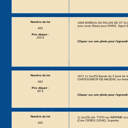
Numéro du lot
1866 BUREAU DU PALAIS DE ST CLO
avec texte (Rare) pour PARIS. Signé
463
Prix départ :
250 €
Cliquer sur une photo pour l'agrand
Numéro du lot
1871 1c (no25) Bande de 5 bord de f
CHATEAUNEUF-DE-MAZENC sur lettre 
464
Prix départ :
80 €
Cliquer sur une photo pour l'agrand
Numéro du lot
1c (no25) obl. TYPO sur IMPRIME in
(Cote CERES 2350€). Superbe.
465