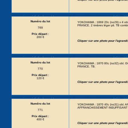
Numéro du lot
YOKOHAMA : 1869 20c (no29) x 4 ob
FRANCE. 2 timbres léger pli. TB combi
769
Prix départ :
200 €
Cliquer sur une photo pour l'agrand
Numéro du lot
YOKOHAMA : 1870 80c (no32) obl. G
FRANCE. TB.
770
Prix départ :
120 €
Cliquer sur une photo pour l'agrand
Numéro du lot
YOKOHAMA : 1870 40c (no31) obl. A
AFFRANCHISSEMENT INSUFFISANT + Ta
771
Prix départ :
400 €
Cliquer sur une photo pour l'agrand