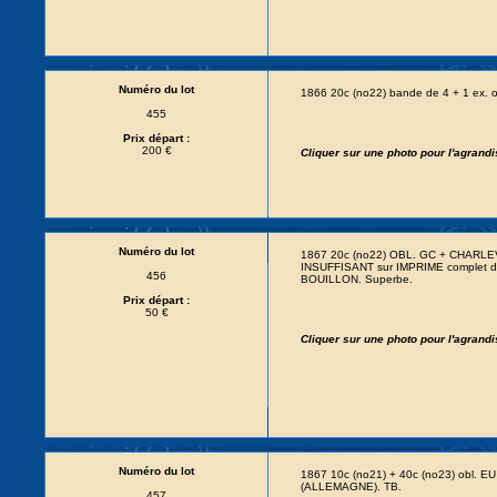
Numéro du lot
1866 20c (no22) bande de 4 + 1 ex.
455
Prix départ :
200 €
Cliquer sur une photo pour l'agrand
Numéro du lot
1867 20c (no22) OBL. GC + CHARL
INSUFFISANT sur IMPRIME complet 
456
BOUILLON. Superbe.
Prix départ :
50 €
Cliquer sur une photo pour l'agrand
Numéro du lot
1867 10c (no21) + 40c (no23) obl.
(ALLEMAGNE). TB.
457