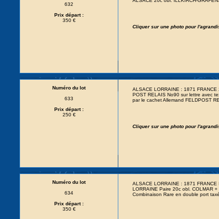
ALSACE 20c obl. ILLKIRCH-GRAFENST
632
Prix départ :
350 €
Cliquer sur une photo pour l'agrand
Numéro du lot
ALSACE LORRAINE : 1871 FRANCE 20c
POST RELAIS No90 sur lettre avec te
633
par le cachet Allemand FELDPOST RE
Prix départ :
250 €
Cliquer sur une photo pour l'agrand
Numéro du lot
ALSACE LORRAINE : 1871 FRANCE Pa
LORRAINE Paire 20c obl. COLMAR + T
634
Combinaison Rare en double port tax
Prix départ :
350 €