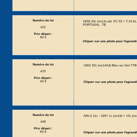
Numéro du lot
1858 20c (no14) obl. PC 55 + T.15 A
PORTUGAL. TB.
422
Prix départ :
60 €
Cliquer sur une photo pour l'agrand
Numéro du lot
1862 20c (no14Ad) Bleu sur Vert TTB 
425
Prix départ :
40 €
Cliquer sur une photo pour l'agran
Numéro du lot
Affrt à 11c : 1867 1c (no19) + 10c 
448
Prix départ :
60 €
Cliquer sur une photo pour l'agran