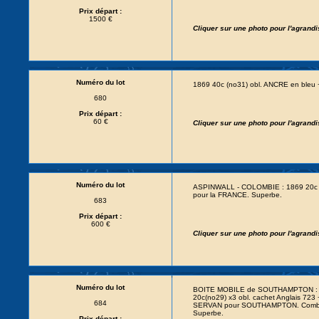
Prix départ :
1500 €
Cliquer sur une photo pour l'agrand
Numéro du lot
1869 40c (no31) obl. ANCRE en bleu 
680
Prix départ :
60 €
Cliquer sur une photo pour l'agrand
Numéro du lot
ASPINWALL - COLOMBIE : 1869 20c (
pour la FRANCE. Superbe.
683
Prix départ :
600 €
Cliquer sur une photo pour l'agrand
Numéro du lot
BOITE MOBILE de SOUTHAMPTON : 186
20c(no29) x3 obl. cachet Anglais 72
684
SERVAN pour SOUTHAMPTON. Combina
Superbe.
Prix départ :