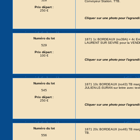
528
Convoyeur Station. TTB.
Prix départ :
250 €
Cliquer sur une photo pour l'agrand
Numéro du lot
1871 1c BORDEAUX (no39A) + 4c Empir
LAURENT SUR SEVRE pour la VENDEE.
529
Prix départ :
100 €
Cliquer sur une photo pour l'agrand
Numéro du lot
1871 10c BORDEAUX (no43) TB margé 
JULIEN-LE-SURAN sur lettre avec te
545
Prix départ :
250 €
Cliquer sur une photo pour l'agrand
Numéro du lot
1871 20c BORDEAUX (no46) TB margé +
TB.
556