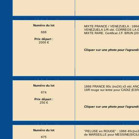
Numéro du lot
MIXTE FRANCE / VENEZUELA : 1864 2
VENEZUELA 1/R obl. CORREOS LA GUA
668
MIXTE RARE. Certificat J.F. BRUN (20
Prix départ :
2000 €
Cliquer sur une photo pour l'agrand
Numéro du lot
1866 FRANCE 80c (no24) x3 obl. 
16R rouge sur lettre pour CADIZ (ES
674
Prix départ :
250 €
Cliquer sur une photo pour l'agrand
Numéro du lot
"PELUSE en ROUGE" : 1866 40c(no23)
de MARSEILLE pour MESSINE(SICILE
675