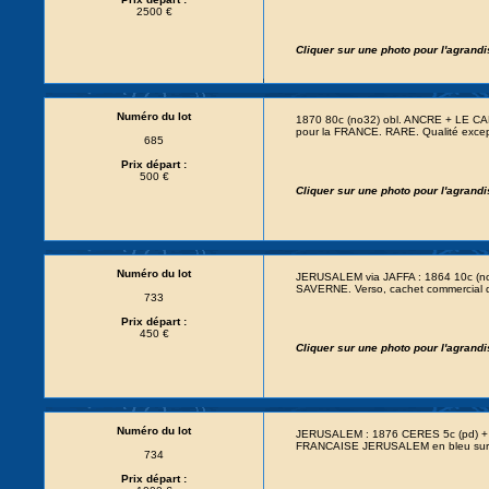
2500 €
Cliquer sur une photo pour l'agrand
Numéro du lot
1870 80c (no32) obl. ANCRE + LE CA
pour la FRANCE. RARE. Qualité excep
685
Prix départ :
500 €
Cliquer sur une photo pour l'agrand
Numéro du lot
JERUSALEM via JAFFA : 1864 10c (no
SAVERNE. Verso, cachet commercial
733
Prix départ :
450 €
Cliquer sur une photo pour l'agrand
Numéro du lot
JERUSALEM : 1876 CERES 5c (pd) 
FRANCAISE JERUSALEM en bleu sur 
734
Prix départ :