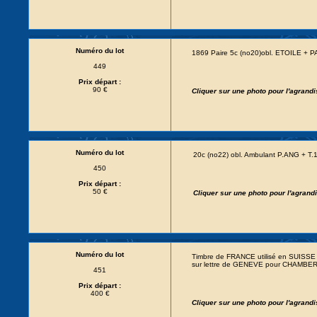
Numéro du lot
1869 Paire 5c (no20)obl. ETOILE + 
449
Prix départ :
90 €
Cliquer sur une photo pour l'agrand
Numéro du lot
20c (no22) obl. Ambulant P.ANG + T.1
450
Prix départ :
50 €
Cliquer sur une photo pour l'agran
Numéro du lot
Timbre de FRANCE utilisé en SUISSE 
sur lettre de GENEVE pour CHAMBER
451
Prix départ :
400 €
Cliquer sur une photo pour l'agrand