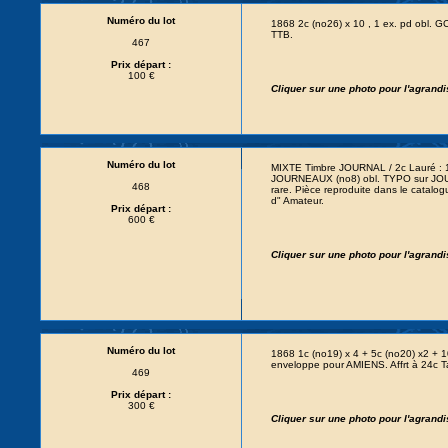
Numéro du lot
1868 2c (no26) x 10 , 1 ex. pd obl.
TTB.
467
Prix départ :
100 €
Cliquer sur une photo pour l'agrand
Numéro du lot
MIXTE Timbre JOURNAL / 2c Lauré : 
JOURNEAUX (no8) obl. TYPO sur JO
468
rare. Pièce reproduite dans le cata
d" Amateur.
Prix départ :
600 €
Cliquer sur une photo pour l'agrand
Numéro du lot
1868 1c (no19) x 4 + 5c (no20) x2 +
enveloppe pour AMIENS. Affrt à 24c T
469
Prix départ :
300 €
Cliquer sur une photo pour l'agrand