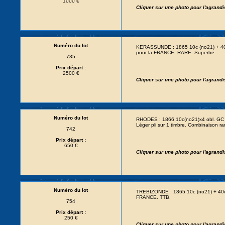
1000 €
Cliquer sur une photo pour l'agrand
Numéro du lot
KERASSUNDE : 1865 10c (no21) + 40
pour la FRANCE. RARE. Superbe.
735
Prix départ :
2500 €
Cliquer sur une photo pour l'agrand
Numéro du lot
RHODES : 1866 10c(no21)x4 obl. G
Léger pli sur 1 timbre. Combinaison ra
742
Prix départ :
650 €
Cliquer sur une photo pour l'agrand
Numéro du lot
TREBIZONDE : 1865 10c (no21) + 40c
FRANCE. TTB.
754
Prix départ :
250 €
Cliquer sur une photo pour l'agrand