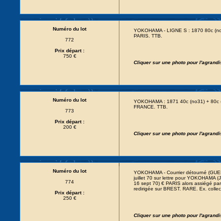
Numéro du lot
YOKOHAMA - LIGNE S : 1870 80c (no
PARIS. TTB.
772
Prix départ :
750 €
Cliquer sur une photo pour l'agrand
Numéro du lot
YOKOHAMA : 1871 40c (no31) + 80c (
FRANCE. TTB.
773
Prix départ :
200 €
Cliquer sur une photo pour l'agrand
Numéro du lot
YOKOHAMA - Courrier détourné (GUER
juillet 70 sur lettre pour YOKOHAMA 
774
16 sept 70) € PARIS alors assiégé par
redirigée sur BREST. RARE. Ex. coll
Prix départ :
250 €
Cliquer sur une photo pour l'agrand