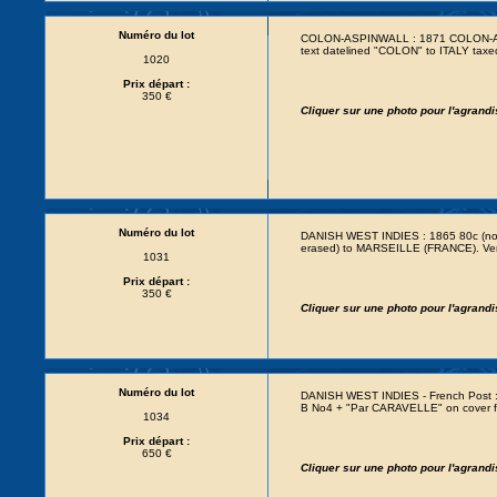
Numéro du lot
COLON-ASPINWALL : 1871 COLON-ASPIN
text datelined "COLON" to ITALY taxe
1020
Prix départ :
350 €
Cliquer sur une photo pour l'agrand
Numéro du lot
DANISH WEST INDIES : 1865 80c (no
erased) to MARSEILLE (FRANCE). Ver
1031
Prix départ :
350 €
Cliquer sur une photo pour l'agrand
Numéro du lot
DANISH WEST INDIES - French Post
B No4 + "Par CARAVELLE" on cover f
1034
Prix départ :
650 €
Cliquer sur une photo pour l'agrand