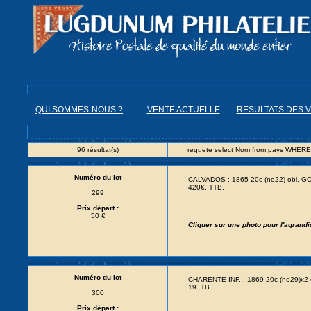
QUI SOMMES-NOUS ?
VENTE ACTUELLE
RESULTATS DES 
96 résultat(s)
requete select Nom from pays WHERE
Numéro du lot
CALVADOS : 1865 20c (no22) obl. 
420€. TTB.
299
Prix départ :
50 €
Cliquer sur une photo pour l'agrand
Numéro du lot
CHARENTE INF. : 1869 20c (no29)x2
19. TB.
300
Prix départ :