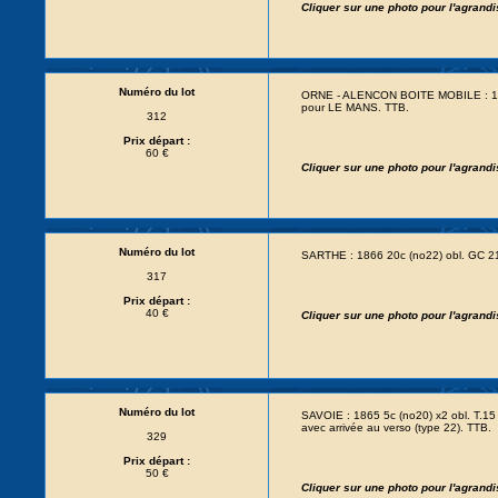
Cliquer sur une photo pour l'agrand
Numéro du lot
ORNE - ALENCON BOITE MOBILE : 186
pour LE MANS. TTB.
312
Prix départ :
60 €
Cliquer sur une photo pour l'agrand
Numéro du lot
SARTHE : 1866 20c (no22) obl. GC 
317
Prix départ :
40 €
Cliquer sur une photo pour l'agrand
Numéro du lot
SAVOIE : 1865 5c (no20) x2 obl. T
avec arrivée au verso (type 22). TTB.
329
Prix départ :
50 €
Cliquer sur une photo pour l'agrand