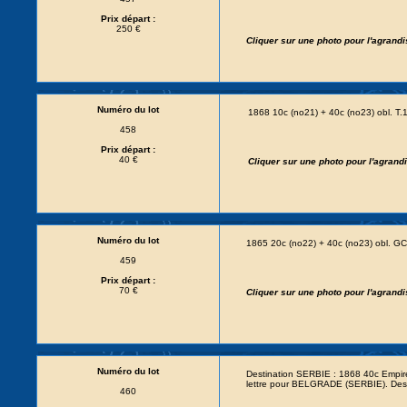
Prix départ :
250 €
Cliquer sur une photo pour l'agrand
Numéro du lot
1868 10c (no21) + 40c (no23) obl. 
458
Prix départ :
40 €
Cliquer sur une photo pour l'agran
Numéro du lot
1865 20c (no22) + 40c (no23) obl. 
459
Prix départ :
70 €
Cliquer sur une photo pour l'agrand
Numéro du lot
Destination SERBIE : 1868 40c Empir
lettre pour BELGRADE (SERBIE). Desti
460