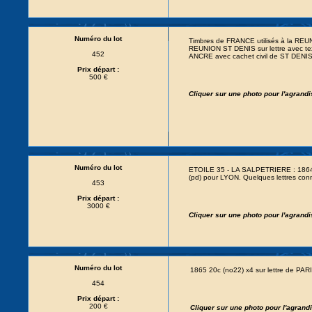
Numéro du lot
Timbres de FRANCE utilisés à la RE
REUNION ST DENIS sur lettre avec t
452
ANCRE avec cachet civil de ST DENI
Prix départ :
500 €
Cliquer sur une photo pour l'agrand
Numéro du lot
ETOILE 35 - LA SALPETRIERE : 1864 
(pd) pour LYON. Quelques lettres 
453
Prix départ :
3000 €
Cliquer sur une photo pour l'agrand
Numéro du lot
1865 20c (no22) x4 sur lettre de PAR
454
Prix départ :
200 €
Cliquer sur une photo pour l'agran