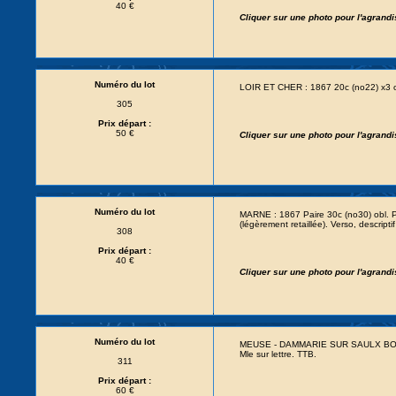
40 €
Cliquer sur une photo pour l'agrand
Numéro du lot
LOIR ET CHER : 1867 20c (no22) x3
305
Prix départ :
50 €
Cliquer sur une photo pour l'agrand
Numéro du lot
MARNE : 1867 Paire 30c (no30) obl.
(légèrement retaillée). Verso, descrip
308
Prix départ :
40 €
Cliquer sur une photo pour l'agrand
Numéro du lot
MEUSE - DAMMARIE SUR SAULX BOIT
Mle sur lettre. TTB.
311
Prix départ :
60 €