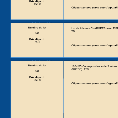
Prix départ :
150 €
Cliquer sur une photo pour l'agrand
Numéro du lot
Lot de 6 lettres CHARGEES avec EM
TB.
461
Prix départ :
75 €
Cliquer sur une photo pour l'agrand
Numéro du lot
1864/65 Correspondance de 3 lettres
(SUEDE). TTB.
462
Prix départ :
250 €
Cliquer sur une photo pour l'agrand