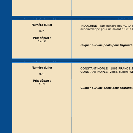
Numéro du lot
INDOCHINE - Tarif militaire pour C
sur enveloppe pour un soldat à CAU-
840
Prix départ :
120 €
Cliquer sur une photo pour l'agrand
Numéro du lot
CONSTANTINOPLE : 1861 FRANCE 20c 
CONSTANTINOPLE. Verso, superb WIE
976
Prix départ :
50 €
Cliquer sur une photo pour l'agrand