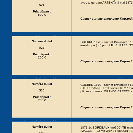
avec texte daté ARTENAY 3 mai 1871
524
Prix départ :
500 €
Cliquer sur une photo pour l'agrand
Numéro du lot
GUERRE 1870 - cachet Provisoire : 1
enveloppe (pd) pour LILLE. RARE. TT
525
Prix départ :
200 €
Cliquer sur une photo pour l'agrand
Numéro du lot
GUERRE 1870 - cachet provisoire : 1
STE SUZANNE + "11 février 1871" man
526
piéces connues. GRANDE RARETE av
Prix départ :
750 €
Cliquer sur une photo pour l'agrand
Numéro du lot
1871 1c BORDEAUX (no39C) TB margé 
(MACON) + Convoyeur ST AMOUR / BES