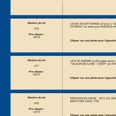
Numéro du lot
LEVEE EXCEPTIONNELLE pour L" ARGE
TAITBOUT sur lettre pour BUENOS-
476
Prix départ :
280 €
Cliquer sur une photo pour l'agrand
Numéro du lot
1874 5F EMPIRE (no33) qqles dents c
"VALEUR DECLARE = 2500F" de PARI
477
Prix départ :
600 €
Cliquer sur une photo pour l'agrand
Numéro du lot
EMISSION DU SIEGE : 1871 10c SIEGE 
NEW-YORK (USA). TTB.
478
Prix départ :
120 €
Cliquer sur une photo pour l'agrand