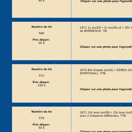
60 €
Cliquer sur une photo pour l'agran
Numéro du lot
1871 1c (no25) + 2c (no26) x2 + 20c
de BORDEAUX. TB.
569
Prix départ :
60 €
Cliquer sur une photo pour l'agrand
Numéro du lot
1874 80c Empire (no24) + CERES 15c
(PORTUGAL). TTB.
572
Prix départ :
150 €
Cliquer sur une photo pour l'agrand
Numéro du lot
1871 10c brun (no28) + 15c brun (no5
avec 2 émissions différentes. TTB.
579
Prix départ :
50 €
Cliquer sur une photo pour l'agrand