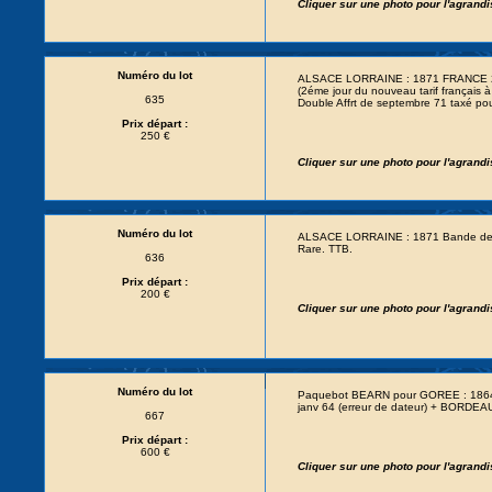
Cliquer sur une photo pour l'agrand
Numéro du lot
ALSACE LORRAINE : 1871 FRANCE 20
(2éme jour du nouveau tarif français
635
Double Affrt de septembre 71 taxé pou
Prix départ :
250 €
Cliquer sur une photo pour l'agrand
Numéro du lot
ALSACE LORRAINE : 1871 Bande de 3
Rare. TTB.
636
Prix départ :
200 €
Cliquer sur une photo pour l'agrand
Numéro du lot
Paquebot BEARN pour GOREE : 1864 1
janv 64 (erreur de dateur) + BORDEA
667
Prix départ :
600 €
Cliquer sur une photo pour l'agrand