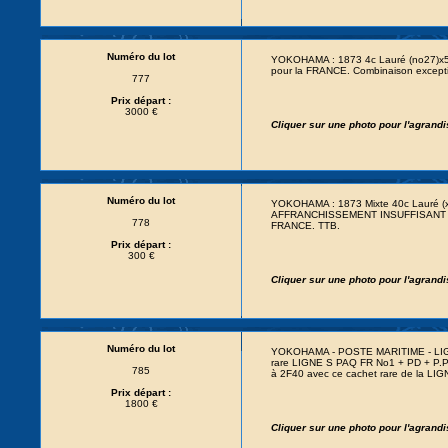
Numéro du lot
YOKOHAMA : 1873 4c Lauré (no27)x5
pour la FRANCE. Combinaison excepti
777
Prix départ :
3000 €
Cliquer sur une photo pour l'agrand
Numéro du lot
YOKOHAMA : 1873 Mixte 40c Lauré 
AFFRANCHISSEMENT INSUFFISANT + T
778
FRANCE. TTB.
Prix départ :
300 €
Cliquer sur une photo pour l'agrand
Numéro du lot
YOKOHAMA - POSTE MARITIME - LIGNE S
rare LIGNE S PAQ FR No1 + PD + P.P
785
à 2F40 avec ce cachet rare de la LIG
Prix départ :
1800 €
Cliquer sur une photo pour l'agrand