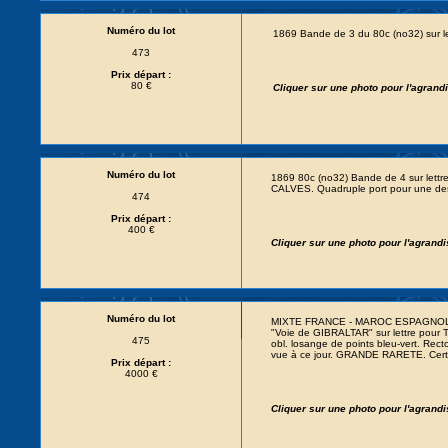
Numéro du lot
1869 Bande de 3 du 80c (no32) sur 
473
Prix départ :
80 €
Cliquer sur une photo pour l'agran
Numéro du lot
1869 80c (no32) Bande de 4 sur le
CALVES. Quadruple port pour une des
474
Prix départ :
400 €
Cliquer sur une photo pour l'agrand
Numéro du lot
MIXTE FRANCE - MAROC ESPAGNOL :
"Voie de GIBRALTAR" sur lettre pour
475
obl. losange de points bleu-vert. 
vue à ce jour. GRANDE RARETE. Cert
Prix départ :
4000 €
Cliquer sur une photo pour l'agrand