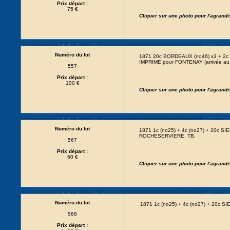
Prix départ :
75 €
Cliquer sur une photo pour l'agrand
Numéro du lot
1871 20c BORDEAUX (no46) x3 + 2c E
IMPRIME pour FONTENAY (arrivée au v
557
Prix départ :
100 €
Cliquer sur une photo pour l'agrand
Numéro du lot
1871 1c (no25) + 4c (no27) + 20c SI
ROCHESERVIERE. TB.
567
Prix départ :
60 €
Cliquer sur une photo pour l'agrand
Numéro du lot
1871 1c (no25) + 4c (no27) + 20c SI
568
Prix départ :