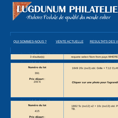
QUI SOMMES-NOUS ?
VENTE ACTUELLE
RESULTATS DES 
3 résultat(s)
requete select Nom from pays WHERE
Numéro du lot
1849 20c (no3) obl. Grille + T.12 CLA
391
Prix départ :
200 €
Cliquer sur une photo pour l'agran
Numéro du lot
1862 5c (no12) x2 + 10c (no13) obl
TB.
415
Prix départ :