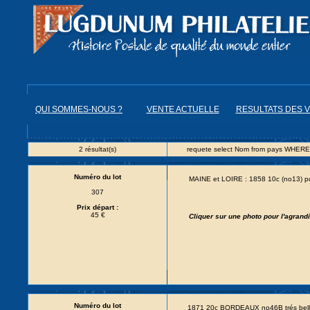
QUI SOMMES-NOUS ?
VENTE ACTUELLE
RESULTATS DES 
2 résultat(s)
requete select Nom from pays WHERE
Numéro du lot
MAINE et LOIRE : 1858 10c (no13) pd
307
Prix départ :
45 €
Cliquer sur une photo pour l'agran
Numéro du lot
1871 20c BORDEAUX no46B trés bell