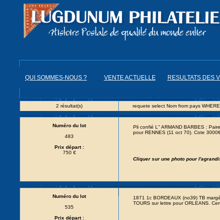
QUI SOMMES-NOUS ?
VENTE ACTUELLE
RESULTATS DES 
2 résultat(s)
requete select Nom from pays WHERE
Numéro du lot
Pli confié L" ARMAND BARBES : Paire 
pour RENNES (11 oct 70). Cote 3000€
483
Prix départ :
750 €
Cliquer sur une photo pour l'agrand
Numéro du lot
1871 1c BORDEAUX (no39) TB margé 
TOURS sur lettre pour ORLEANS. Certi
535
Prix départ :