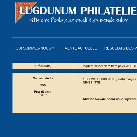
QUI SOMMES-NOUS ?
VENTE ACTUELLE
RESULTATS DES 
1 résultat(s)
requete select Nom from pays WHERE
Numéro du lot
1871 20c BORDEAUX (no46) marges exce
NIMES. TTB.
555
Prix départ :
100 €
Cliquer sur une photo pour l'agrand