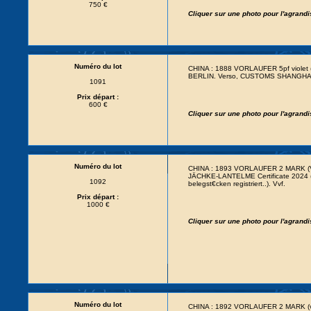
750 €
Cliquer sur une photo pour l'agrand
Numéro du lot
CHINA : 1888 VORLAUFER 5pf violet 
BERLIN. Verso, CUSTOMS SHANGHAI 
1091
Prix départ :
600 €
Cliquer sur une photo pour l'agrand
Numéro du lot
CHINA : 1893 VORLAUFER 2 MARK (V
JÄCHKE-LANTELME Certificate 2024 (Ei
1092
belegst€cken registriert..). Vvf.
Prix départ :
1000 €
Cliquer sur une photo pour l'agrand
Numéro du lot
CHINA : 1892 VORLAUFER 2 MARK (v37e)