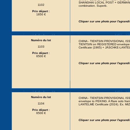
SHANGHAI LOCAL POST + GERMANY V
1102
combination. Superb.
Prix départ :
1850 €
Cliquer sur une photo pour l'agrand
Numéro du lot
CHINA - TIENTSIN PROVISIONAL ISSU
TIENTSIN on REGISTERED envelope to 
1103
Certificate (1965) + JÄSCHKE-LANTEL
Prix départ :
6500 €
Cliquer sur une photo pour l'agrand
Numéro du lot
CHINA - TIENTSIN PROVISIONAL ISSU
envelope to PEKING. A Rare solo fran
1104
LANTELME Certificate (2024). Ex. M
Prix départ :
6500 €
Cliquer sur une photo pour l'agrand