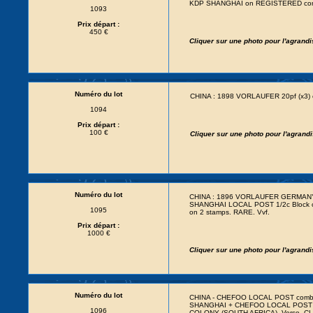
KDP SHANGHAI on REGISTERED commer
1093
Prix départ :
450 €
Cliquer sur une photo pour l'agrand
Numéro du lot
CHINA : 1898 VORLAUFER 20pf (x3)
1094
Prix départ :
100 €
Cliquer sur une photo pour l'agran
Numéro du lot
CHINA : 1896 VORLAUFER GERMANY 2
SHANGHAI LOCAL POST 1/2c Block of
1095
on 2 stamps. RARE. Vvf.
Prix départ :
1000 €
Cliquer sur une photo pour l'agrand
Numéro du lot
CHINA - CHEFOO LOCAL POST combin
SHANGHAI + CHEFOO LOCAL POST 1c
1096
COLONY (SOUTH AFRICA). Verso, 