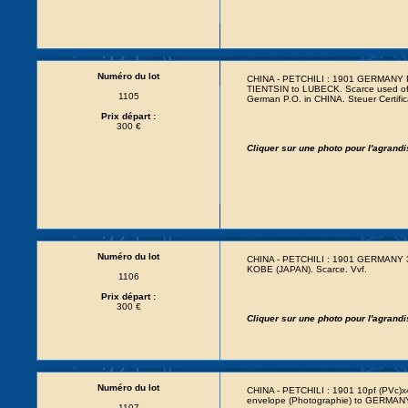
Numéro du lot
CHINA - PETCHILI : 1901 GERMANY Po
TIENTSIN to LUBECK. Scarce used of t
1105
German P.O. in CHINA. Steuer Certific
Prix départ :
300 €
Cliquer sur une photo pour l'agrand
Numéro du lot
CHINA - PETCHILI : 1901 GERMANY 30
KOBE (JAPAN). Scarce. Vvf.
1106
Prix départ :
300 €
Cliquer sur une photo pour l'agrand
Numéro du lot
CHINA - PETCHILI : 1901 10pf (PVc)
envelope (Photographie) to GERMANY
1107