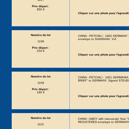
Prix départ :
850 €
Cliquer sur une photo pour l'agrand
Numéro du lot
CHINA - PETCHILI : 1902 GERMANY 
envelope to SHANGHAI. Vvf.
1108
Prix départ :
250 €
Cliquer sur une photo pour l'agrand
Numéro du lot
CHINA - PETCHILI : 1901 GERMANIA 
BRIEF" to GERMANY. Signed STEUER
1109
Prix départ :
180 €
Cliquer sur une photo pour l'agrand
Numéro du lot
CHINA - AMOY with manuscript Year "
REGISTERED envelope to GERMANY.
1110