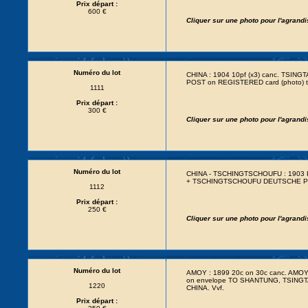
Prix départ :
600 €
Cliquer sur une photo pour l'agrand
Numéro du lot
CHINA : 1904 10pf (x3) canc. TS
POST on REGISTERED card (photo) 
1111
Prix départ :
300 €
Cliquer sur une photo pour l'agrand
Numéro du lot
CHINA - TSCHINGTSCHOUFU : 1903 P
+ TSCHINGTSCHOUFU DEUTSCHE POS
1112
Prix départ :
250 €
Cliquer sur une photo pour l'agrand
Numéro du lot
AMOY : 1899 20c on 30c canc. A
on envelope TO SHANTUNG, TSINGT
1220
CHINA. Vvf.
Prix départ :