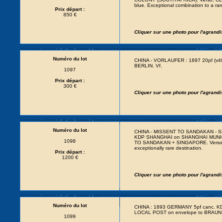
blue. Exceptional combination to a rare
Prix départ :
850 €
Cliquer sur une photo pour l'agrand
Numéro du lot
CHINA - VORLAUFER : 1897 20pf (v4
BERLIN. Vf.
1097
Prix départ :
300 €
Cliquer sur une photo pour l'agrand
Numéro du lot
CHINA - MISSENT TO SANDAKAN - SH
KDP SHANGHAI on SHANGHAI MUNIC
1098
TO SANDAKAN + SINGAPORE. Verso
exceptionally rare destination.
Prix départ :
1200 €
Cliquer sur une photo pour l'agrand
Numéro du lot
CHINA : 1893 GERMANY 5pf canc.
LOCAL POST on envelope to BRAUNSC
1099