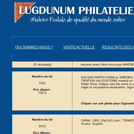
QUI SOMMES-NOUS ?
VENTE ACTUELLE
RESULTATS DES 
25 résultat(s)
requete select Nom from pays WHERE
Numéro du lot
KALGAN NORTH CHINA to SWEDEN :
TIENTSIN cds (CUSTOMS omited) on
1011
Dollar Shop. Kalgan was the point at 
origin to exceptional destination. 
Prix départ :
750 €
Cliquer sur une photo pour l'agrand
Numéro du lot
CHINA : 1901 10pf (x2) canc. TSINGT
Scarce. Superb.
1013
Prix départ :