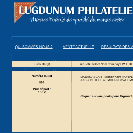
QUI SOMMES-NOUS ?
VENTE ACTUELLE
RESULTATS DES 
3 résultat(s)
requete select Nom from pays WHERE
Numéro du lot
MADAGASCAR - Missionnaire NORVEGIE
AAS à BETHEL ou MOURNDAVA à M
898
Prix départ :
150 €
Cliquer sur une photo pour l'agrand