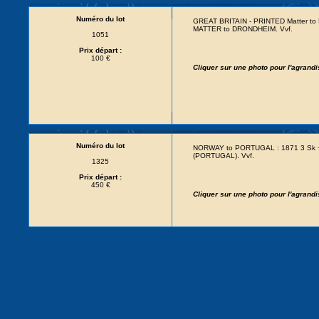
Numéro du lot
GREAT BRITAIN - PRINTED Matter to
MATTER to DRONDHEIM. Vvf.
1051
Prix départ :
100 €
Cliquer sur une photo pour l'agrand
Numéro du lot
NORWAY to PORTUGAL : 1871 3 Sk + P
(PORTUGAL). Vvf.
1325
Prix départ :
450 €
Cliquer sur une photo pour l'agrand