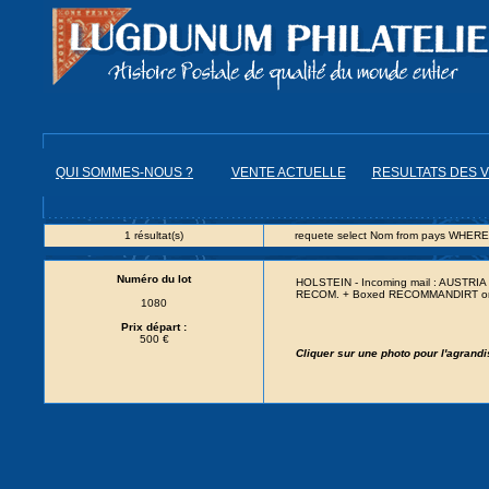
QUI SOMMES-NOUS ?
VENTE ACTUELLE
RESULTATS DES 
1 résultat(s)
requete select Nom from pays WHERE
Numéro du lot
HOLSTEIN - Incoming mail : AUSTRIA 9k
RECOM. + Boxed RECOMMANDIRT on 
1080
Prix départ :
500 €
Cliquer sur une photo pour l'agrand