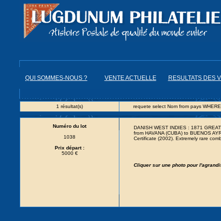
QUI SOMMES-NOUS ?
VENTE ACTUELLE
RESULTATS DES 
1 résultat(s)
requete select Nom from pays WHERE
Numéro du lot
DANISH WEST INDIES : 1871 GREAT B
from HAVANA (CUBA) to BUENOS AYRE
1038
Certificate (2002). Extremely rare co
Prix départ :
5000 €
Cliquer sur une photo pour l'agrand