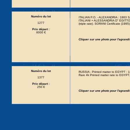
Numéro du lot
ITALIAN P.O. - ALEXANDRIA : 1863 SA
ITALIANI + ALESSANDRIA D" EGITTO P
1277
(triple rate). SORANI Certificate (1995)
Prix départ :
6000 €
Cliquer sur une photo pour l'agrand
Numéro du lot
RUSSIA - Printed matter to EGYPT :
Rare 4k Printed matter rate to EGYPT.
1377
Prix départ :
250 €
Cliquer sur une photo pour l'agrand