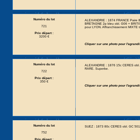
Numéro du lot
ALEXANDRIE : 1874 FRANCE Paire 
BRETAGNE 2p bleu obl. G06 + BRIT
721
pour LYON. Affranchissement MIXTE tr
Prix départ :
3200 €
Cliquer sur une photo pour l'agrand
Numéro du lot
ALEXANDRIE : 1876 15c CERES ob
RARE. Superbe.
722
Prix départ :
350 €
Cliquer sur une photo pour l'agrand
Numéro du lot
SUEZ : 1873 80c CERES obl. GC 501
752
Prix départ :