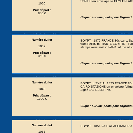
UNPAID on envelope to CEYLON. Attra
1005
Prix départ :
850 €
Cliquer sur une photo pour l'agrand
Numéro du lot
EGYPT : 1875 FRANCE 80c canc. Sta
from PARIS to "HAUTE EGYPTE". Rar
1039
stamps were sold in PARIS at the off
Prix départ :
350 €
Cliquer sur une photo pour l'agrand
Numéro du lot
EGYPT to SYRIA : 1875 FRANCE 80
CAIRO STAZIONE on envelope (biling
1040
Signé SCHELLER. Vf.
Prix départ :
1000 €
Cliquer sur une photo pour l'agrand
Numéro du lot
EGYPT : 1856 PAID AT ALEXANDRIA +
1055