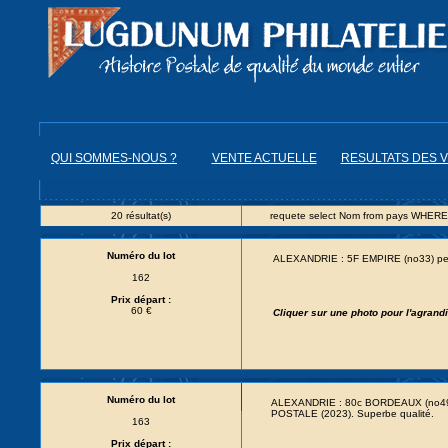
QUI SOMMES-NOUS ?
VENTE ACTUELLE
RESULTATS DES 
20 résultat(s)
requete select Nom from pays WHERE
Numéro du lot
ALEXANDRIE : 5F EMPIRE (no33) pet
162
Prix départ :
60 €
Cliquer sur une photo pour l'agran
Numéro du lot
ALEXANDRIE : 80c BORDEAUX (no49) 
POSTALE (2023). Superbe qualité.
163
Prix départ :