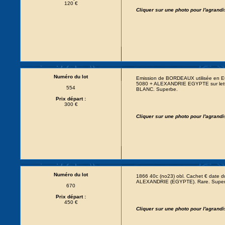
120 €
Cliquer sur une photo pour l'agrand
Numéro du lot
Emission de BORDEAUX utilisée en 
5080 + ALEXANDRIE EGYPTE sur lettre
554
BLANC. Superbe.
Prix départ :
300 €
Cliquer sur une photo pour l'agrand
Numéro du lot
1866 40c (no23) obl. Cachet € date 
ALEXANDRIE (EGYPTE). Rare. Superb
670
Prix départ :
450 €
Cliquer sur une photo pour l'agrand