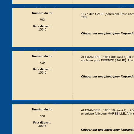
Numéro du lot
1877 30c SAGE (no69) obl. Rare cac
TTB.
703
Prix départ :
150 €
Cliquer sur une photo pour l'agrand
Numéro du lot
ALEXANDRIE : 1861 80c (no17) TB
sur lettre pour FIRENZE (ITALIE). Affrt
719
Prix départ :
150 €
Cliquer sur une photo pour l'agrand
Numéro du lot
ALEXANDRIE : 1865 10c (no21) + 20
envelope (pli) pour MARSEILLE. Affrt 
720
Prix départ :
300 €
Cliquer sur une photo pour l'agrand