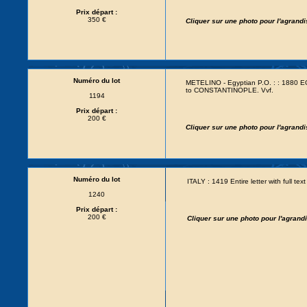
Prix départ :
350 €
Cliquer sur une photo pour l'agrand
Numéro du lot
METELINO - Egyptian P.O. : : 1880 
to CONSTANTINOPLE. Vvf.
1194
Prix départ :
200 €
Cliquer sur une photo pour l'agrand
Numéro du lot
ITALY : 1419 Entire letter with full
1240
Prix départ :
200 €
Cliquer sur une photo pour l'agran