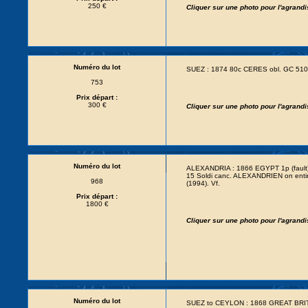
250 €
Cliquer sur une photo pour l'agrand
Numéro du lot
SUEZ : 1874 80c CERES obl. GC 510
753
Prix départ :
300 €
Cliquer sur une photo pour l'agrand
Numéro du lot
ALEXANDRIA : 1866 EGYPT 1p (faul
15 Soldi canc. ALEXANDRIEN on enti
968
(1994). Vf.
Prix départ :
1800 €
Cliquer sur une photo pour l'agrand
Numéro du lot
SUEZ to CEYLON : 1868 GREAT BRIT