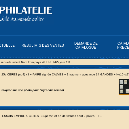
DEMANDE DE
CATAL
CTUELLE
RESULTATS DES VENTES
CATALOGUE
PRECE
requete select Nom from pays WHERE IdPays = 111
25c CERES (no4) x3 + PAIRE signée CALVES + 1 fragment avec type 14 GANGES + No10 (x2)
Cliquer sur une photo pour l'agrandissement
ESSAIS EMPIRE & CERES - Superbe lot de 36 timbres dont 2 paires. TTB.