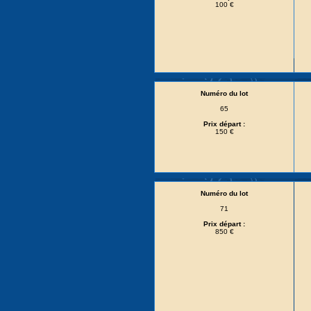
100 €
Numéro du lot
65
Prix départ :
150 €
Numéro du lot
71
Prix départ :
850 €