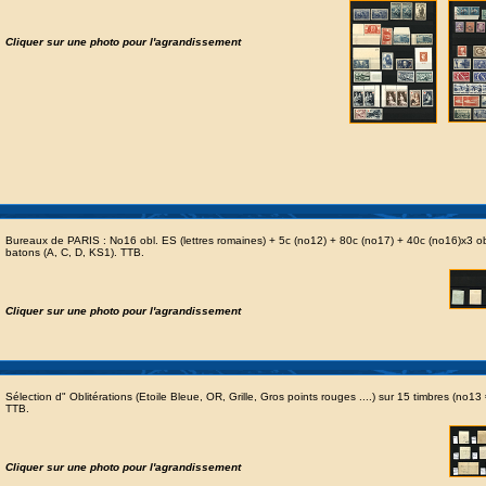
Cliquer sur une photo pour l'agrandissement
Bureaux de PARIS : No16 obl. ES (lettres romaines) + 5c (no12) + 80c (no17) + 40c (no16)x3 obl
batons (A, C, D, KS1). TTB.
Cliquer sur une photo pour l'agrandissement
Sélection d" Oblitérations (Etoile Bleue, OR, Grille, Gros points rouges ....) sur 15 timbres (no13
TTB.
Cliquer sur une photo pour l'agrandissement