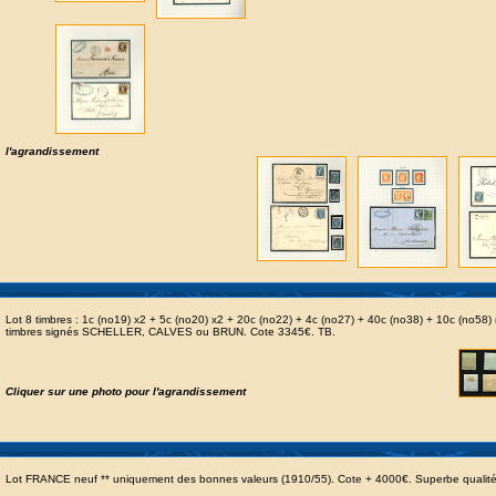
l'agrandissement
Lot 8 timbres : 1c (no19) x2 + 5c (no20) x2 + 20c (no22) + 4c (no27) + 40c (no38) + 10c (no58) 
timbres signés SCHELLER, CALVES ou BRUN. Cote 3345€. TB.
Cliquer sur une photo pour l'agrandissement
Lot FRANCE neuf ** uniquement des bonnes valeurs (1910/55). Cote + 4000€. Superbe qualité