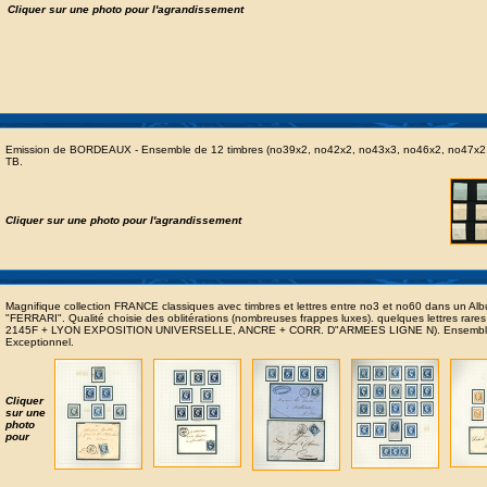
Cliquer sur une photo pour l'agrandissement
Emission de BORDEAUX - Ensemble de 12 timbres (no39x2, no42x2, no43x3, no46x2, no47x2,
TB.
Cliquer sur une photo pour l'agrandissement
Magnifique collection FRANCE classiques avec timbres et lettres entre no3 et no60 dans un Al
"FERRARI". Qualité choisie des oblitérations (nombreuses frappes luxes). quelques lettres rare
2145F + LYON EXPOSITION UNIVERSELLE, ANCRE + CORR. D"ARMEES LIGNE N). Ensemb
Exceptionnel.
Cliquer
sur une
photo
pour