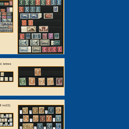
. lettres
 € no22).