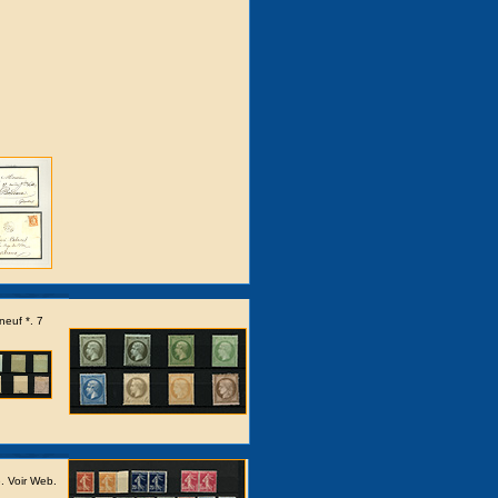
neuf *. 7
. Voir Web.