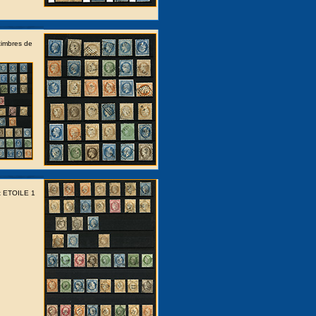
imbres de
t ETOILE 1