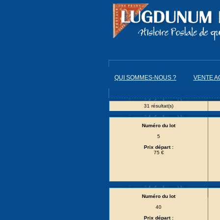
QUI SOMMES-NOUS ?
VENTE A
31 résultat(s)
Numéro du lot
5
Prix départ :
75 €
Numéro du lot
40
Prix départ :