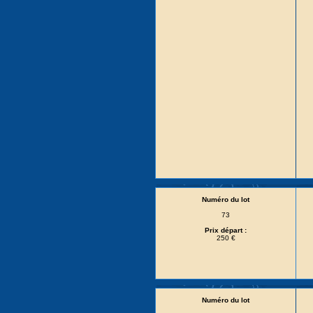
Numéro du lot
73
Prix départ :
250 €
Numéro du lot