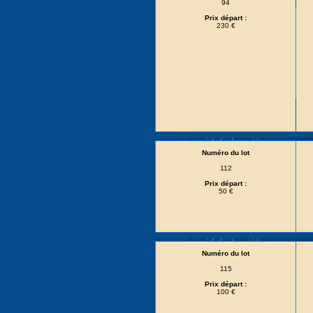
94
Prix départ :
230 €
Numéro du lot
112
Prix départ :
50 €
Numéro du lot
115
Prix départ :
100 €