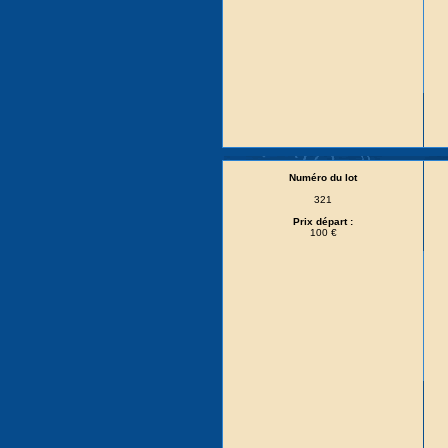
Numéro du lot
321
Prix départ :
100 €