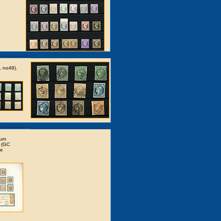
 no48).
bum
s (GC
le